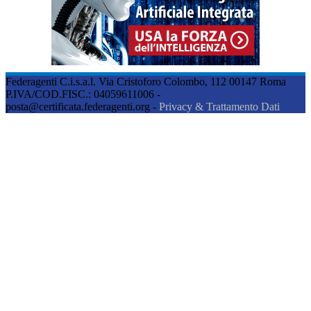
Federagenti C.i.s.a.l. Via Cristoforo Colombo, 112 00147 Roma
P.IVA/COD.FISC.: 04059611006 -
posta@certificata.federagenti.org -
Privacy & Trattamento Dati