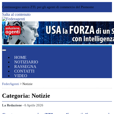
Contrassegno unico ZTL per gli agenti di commercio del Piemonte
Salta al contenuto
HOME
NOTIZIARIO
RASSEGNA
CONTATTI
VIDEO
FederAgenti
> Notizie
Categoria: Notizie
La Redazione
- 6 Aprile 2026