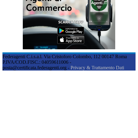
Federagenti C.i.s.a.l. Via Cristoforo Colombo, 112 00147 Roma
P.IVA/COD.FISC.: 04059611006 -
posta@certificata.federagenti.org -
Privacy & Trattamento Dati