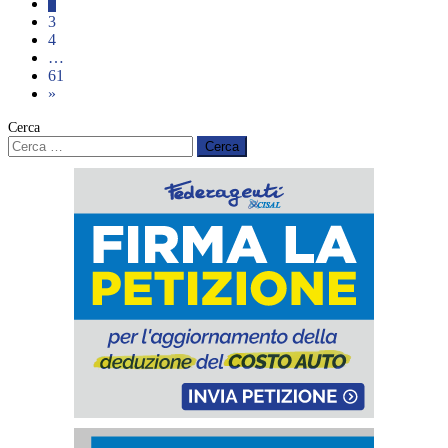
2
3
4
…
61
»
Cerca